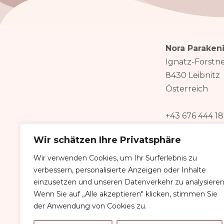
Nora Paraken
Ignatz-Forstne
8430 Leibnitz
Österreich
+43 676 444 1
design@norapa
Wir schätzen Ihre Privatsphäre
UID-Nr.: ATU
Wir verwenden Cookies, um Ihr Surferlebnis zu
Steuernr.:
72 
verbessern, personalisierte Anzeigen oder Inhalte
einzusetzen und unseren Datenverkehr zu analysieren
Unternehmensg
Wenn Sie auf „Alle akzeptieren" klicken, stimmen Sie
Rechtsform: 
der Anwendung von Cookies zu.
2024 – Alle Re