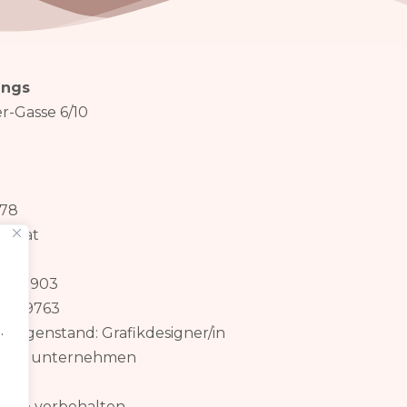
ings
r-Gasse 6/10
878
ra.at
79735903
270/9763
.
egenstand: Grafikdesigner/in
Einzelunternehmen
chte vorbehalten.